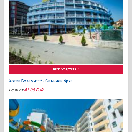
виж офертата
Хотел Бохеми*** - Слънчев бряг
цени от
41.00 EUR