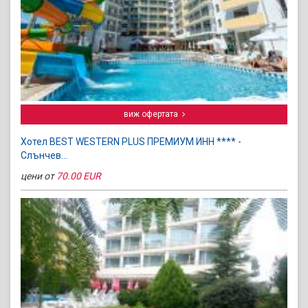
виж офертата
Хотел BEST WESTERN PLUS ПРЕМИУМ ИНН **** -
Слънчев...
цени от
70.00 EUR