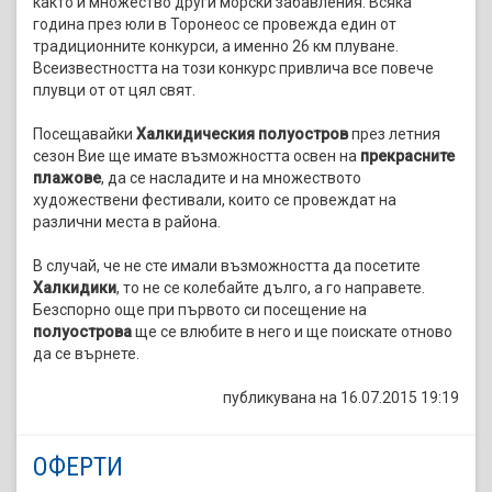
както и множество други морски забавления. Всяка
година през юли в Торонеос се провежда един от
традиционните конкурси, а именно 26 км плуване.
Всеизвестността на този конкурс привлича все повече
плувци от от цял свят.
Посещавайки
Халкидическия полуостров
през летния
сезон Вие ще имате възможността освен на
прекрасните
плажове
, да се насладите и на множеството
художествени фестивали, които се провеждат на
различни места в района.
В случай, че не сте имали възможността да посетите
Халкидики
, то не се колебайте дълго, а го направете.
Безспорно още при първото си посещение на
полуострова
ще се влюбите в него и ще поискате отново
да се върнете.
публикувана на 16.07.2015 19:19
ОФЕРТИ