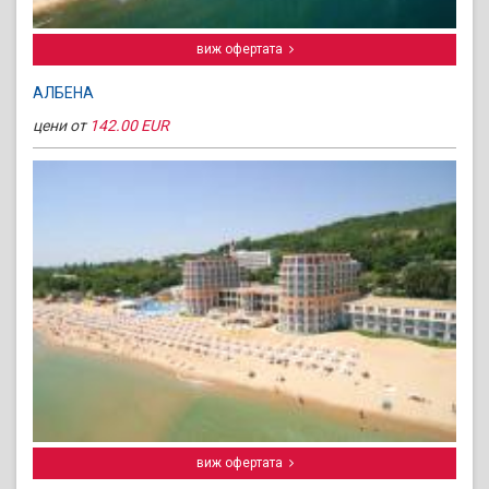
виж офертата
АЛБЕНА
цени от
142.00 EUR
виж офертата