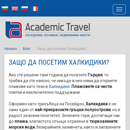
Начало
Блог
Защо да посетим Халкидики?
ЗАЩО ДА ПОСЕТИМ ХАЛКИДИКИ?
Ако сте решени тази година да посетите
Гърция
, то
трябва да сте наясно, че никъде в нея няма да откриете
плажове като тези в
Халкидики
.
Плажовете са чисти
,
плитки и изключително поддържани.
Оформен като тризъбеца на Посейдон,
Халкидики
е не
само един от
най-прекрасните гръцки полуострови
, но и
радост за всеки посетител. Зелените гори, достигащи чак
до
плажа
, златистото слънце отразено в
тюркоазените
морски води
, безкрайните заливчета, както и запазените