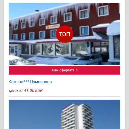
виж офертата
Камена*** Пампорово
цени от
41.00 EUR