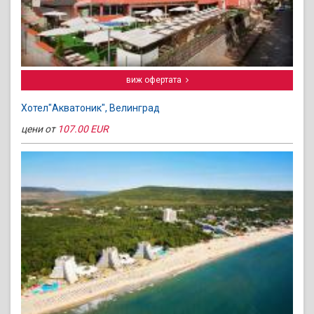
виж офертата
Хотел"Акватоник", Велинград
цени от
107.00 EUR