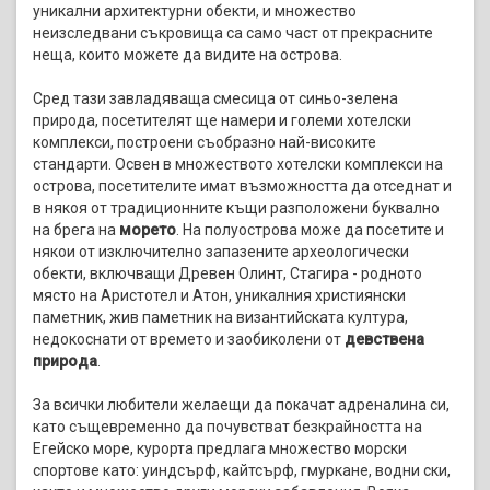
уникални архитектурни обекти, и множество
неизследвани съкровища са само част от прекрасните
неща, които можете да видите на острова.
Сред тази завладяваща смесица от синьо-зелена
природа, посетителят ще намери и големи хотелски
комплекси, построени съобразно най-високите
стандарти. Освен в множеството хотелски комплекси на
острова, посетителите имат възможността да отседнат и
в някоя от традиционните къщи разположени буквално
на брега на
морето
. На полуострова може да посетите и
някои от изключително запазените археологически
обекти, включващи Древен Олинт, Стагира - родното
място на Аристотел и Атон, уникалния християнски
паметник, жив паметник на византийската култура,
недокоснати от времето и заобиколени от
девствена
природа
.
За всички любители желаещи да покачат адреналина си,
като същевременно да почувстват безкрайността на
Егейско море, курорта предлага множество морски
спортове като: уиндсърф, кайтсърф, гмуркане, водни ски,