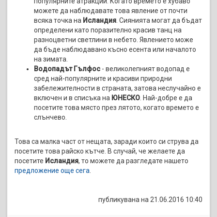
популярните атракции. Когато времето е хубаво
можете да наблюдавате това явление от почти
всяка точка на
Исландия
. Сиянията могат да бъдат
определени като поразително красив танц на
разноцветни светлини в небето. Явлението може
да бъде наблюдавано късно есента или началото
на зимата.
Водопадът Гълфос
- великолепният водопад е
сред най-популярните и красиви природни
забележителности в страната, затова неслучайно е
включен и в списъка на
ЮНЕСКО
. Най-добре е да
посетите това място през лятото, когато времето е
слънчево.
Това са малка част от нещата, заради които си струва да
посетите това райско кътче. В случай, че желаете да
посетите
Исландия
, то можете да разгледате нашето
предложение още сега
.
публикувана на 21.06.2016 10:40