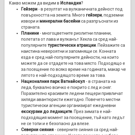
Какво можем да видим в
Исландия
?
Гейзери
- в резултат на вулканичната дейност под
повърхността на земята. Много
гейзери
, подземни
извори и
минерални басейни
са разпръснати из
страната.
Планини
- многоцветните риолитни планини,
полетата от лава и вулканът Хекла са сред най-
популярните
туристически атракции
. Пейзажите са
наистина невероятни и запомнящи се. Конната
езда е сред най-популярните дейности, на които
можете да се отдадете на това място. Подходящо е
за посещение по всяко време на годината, макар че
лятото е най-подходящото време за това.
Националния парк Ватнайокул
- в страната на
леда, буквално всичко е покрито с лед и сняг.
Поразително красивите ледени пещери привличат
хиляди авантюристи ежегодно. Повечето местни
туристически агенции организират ежедневни
екскурзии до ледниците
. През зимата е най-
подходящия момент за посещение, тъй като ледът
не се топи и е безопасно да влезе.
Северни сияния
- северните сияния са сред най-