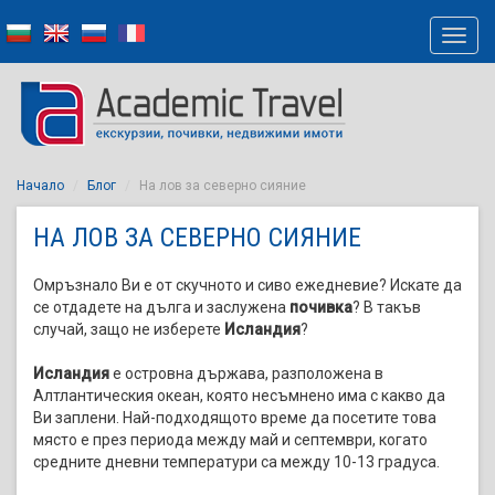
Начало
Блог
На лов за северно сияние
НА ЛОВ ЗА СЕВЕРНО СИЯНИЕ
Омръзнало Ви е от скучното и сиво ежедневие? Искате да
се отдадете на дълга и заслужена
почивка
? В такъв
случай, защо не изберете
Исландия
?
Исландия
е островна държава, разположена в
Алтлантическия океан, която несъмнено има с какво да
Ви заплени. Най-подходящото време да посетите това
място е през периода между май и септември, когато
средните дневни температури са между 10-13 градуса.