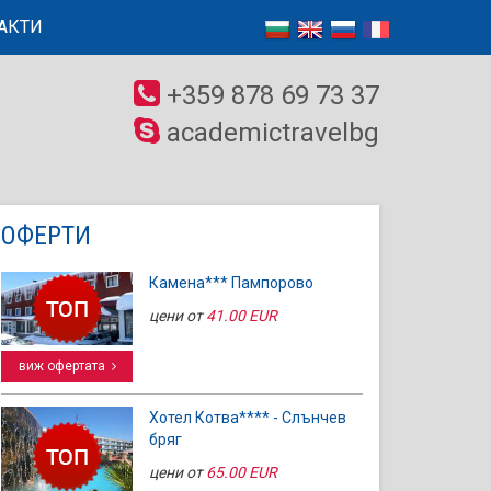
АКТИ
+359 878 69 73 37
academictravelbg
ОФЕРТИ
Камена*** Пампорово
цени от
41.00 EUR
виж офертата
Хотел Котва**** - Слънчев
бряг
цени от
65.00 EUR