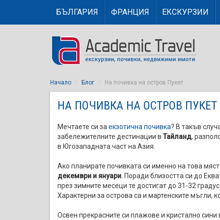
БЪЛГАРИЯ
ФРАНЦИЯ
ЕКСКУРЗИИ
Начало
Блог
На почивка на остров Пукет
НА ПОЧИВКА НА ОСТРОВ ПУКЕТ
Мечтаете си за
екзотична почивка
? В такъв случ
забележителните дестинации в
Тайланд
, разпол
в Югозападната част на Азия.
Ако планирате почивката си именно на това мяст
декември и януари
. Поради близостта си до Екв
през зимните месеци те достигат до 31-32 градус
Характерни за острова са и мартенските мъгли, 
Освен прекрасните си плажове и кристално сини 