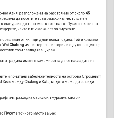
точна Азия, разположени на разстояние от около
45
е решени да посетите това райско кътче, то ще е е
о екскурзии до това място тръгват от Пукет и включват
пещерите, както и възможност за гмуркане.
 посещаван от хиляди души всяка година. Той е красиво
а.
Wat Chalong
има интересна история и е духовен център
 посетили този завладяващ храм.
ата градина имате възможността да се насладите на
ните и почитани забележителности на острова Огромният
rd Хилс между Chalong и Kata, където може да се види
афтинг, разходка със слон, гмуркане, както и
 то
Пукет
е точното място за Вас.