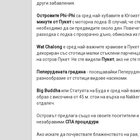
други забавления.
Островите Phi-Phi
са сред най-хубавите в Югоиз
минути от Пукет
с моторна лодка. В случай, че ст
необходимо да си предвидите около ден. Повечет
разходка с лодка с прозрачно дъно, обиколка из 
Wat Chalong
е сред най-важните храмове в Пукет
декориран със стотици малки стъклени парченц
на остров Пукет. Не сте видели
Пукет
, ако не сте
Пеперудената градина
- посещавайки Пеперуден
разнообразие от стотици видове насекоми.
Big Buddha
или Статуята на Буда е сред най-важ
образ с височина от 45 м. стои на върха на Nakke
отдалеч.
Островът предлага също на своите посетители и р
незабравими
СПА процедури
.
Ако искате да почувствате блаженството на рая,