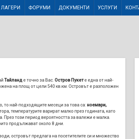
ЛАГЕРИ
ФОРУМИ
ДОКУМЕНТИ
УСЛУГИ
КОНТ
ай
Тайланд
е точно за Вас.
Остров Пукет
е една от най-
ожена на площ от цели 540 кв.км. Островът е разположен
о, то най-подходящите месеци за това са:
ноември,
атора, температурите варират малко през годината, като
а. През този период вероятността за валежи е малка.
които продължават около 8 дни.
води, островът предлага на посетителите си и множество