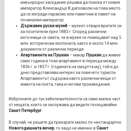
извънредно заседание решава да поиска от новия
император Александър III дапозволи на това място
да се изгради параклис или паметник в памет на
починалия император.
Държавен руски музей
– музеят отваря вратите си
за посетители през 1883 г. Според различни
източници се смята, че в музея се помещават над 5
млн. исторически експоната, както и около 14 млн.
документи от различни периоди.
Апартамента на Пушкин
– макар
Пушкин
да живее
само година в този апартамент в периода между
1836 г. и 1837 г. (годината на смъртта му), той и до
днес представлява интерес за повечето туристи.
Апартаментът съдържа както различни вещи от
живота на поета, така и негови произведения.
Изброените до тук забележителности са само малка част
от нещата, които си заслужава да видите посещавайки
Санкт Петербург
.
В случай, че решите да прекарате малко по-нестандартно
Новогодишната вечер
, то защо не именно в
Санкт