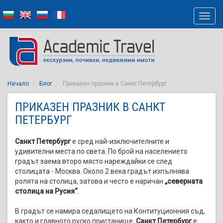
Начало
Блог
Приказен празник в Санкт Петербург
ПРИКАЗЕН ПРАЗНИК В САНКТ
ПЕТЕРБУРГ
Санкт Петербург
е сред най-изключителните и
удивителни места по света. По брой на населението
градът заема второ място нареждайки се след
столицата - Москва. Около 2 века градът изпълнява
ролята на столица, затова и често e наричан
„северната
столица на Русия“
.
В градът се намира седалището на Контитуционния съд,
както и главното руско пристанище.
Санкт Петербург
е