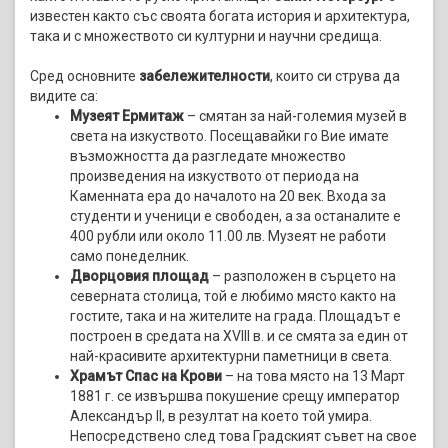
известен както със своята богата история и архитектура,
така и с множеството си културни и научни средища.
Сред основните
забележителности
, които си струва да
видите са:
Музеят Ермитаж
– смятан за най-големия музей в
света на изкуството. Посещавайки го Вие имате
възможността да разгледате множество
произведения на изкуството от периода на
Каменната ера до началото на 20 век. Входа за
студенти и ученици е свободен, а за останалите е
400 рубли или около 11.00 лв. Музеят не работи
само понеделник.
Дворцовия площад
– разположен в сърцето на
северната столица, тoй е любимо място както на
гостите, така и на жителите на града. Площадът е
построен в средата на XVIII в. и се смята за един от
най-красивите архитектурни паметници в света.
Храмът Спас на Крови
– на това място на 13 Март
1881 г. се извършва покушение срещу император
Александър II, в резултат на което той умира.
Непосредствено след това Градският съвет на свое