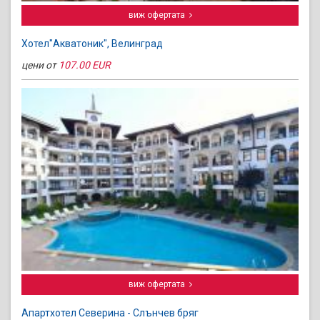
виж офертата
Хотел"Акватоник", Велинград
цени от
107.00 EUR
виж офертата
Апартхотел Северина - Слънчев бряг