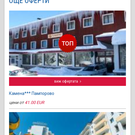
ОЩЕ ОФЕРТИ
виж офертата
Камена*** Пампорово
цени от
41.00 EUR