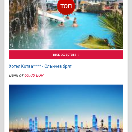
виж офертата
Хотел Котва**** - Слънчев бряг
цени от
65.00 EUR