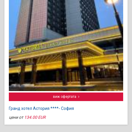
виж офертата
Гранд хотел Астория ****- София
цени от
134.00 EUR