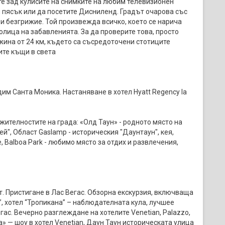
ете зад кулисите на снимките на любим телевизионен
л пясък или да посетите Дисниленд. Градът очарова със
и безгрижие. Той произвежда всичко, което се нарича
толица на забавленията. За да проверите това, просто
ължина от 24 км, където са съсредоточени стотиците
ите къщи в света
им Санта Моника. Настаняване в хотел Hyatt Regency la
жителностите на града: «Олд Таун» - родното място на
ей", Област Gaslamp - историческия "Даунтаун", кея,
age, Balboa Park - любимо място за отдих и развлечения,
т. Пристигане в Лас Вегас. Обзорна екскурзия, включваща
r”, хотел “Тропикана” – наблюдателната кула, лучшее
гас. Вечерно разглеждане на хотелите Venetian, Palazzo,
а» — шоу в хотел Venetian, Даун Таун историческата улица