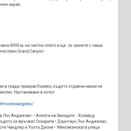
онен екран.
ина 4000 м, на частно плато и ще се чукнете с чаша
чествен Grand Canyon.
е в града-призрак Калико, където отдавна никои не
джелис. Настаняване в хотел
ltmorelosangeles/
а Лос Анджелис- • Алеята на Звездите - Холивуд
където се връчват Оскарите • Даунтаун Лос-Анджелис,
оти Чандлер и Уолта Дисни • Мексиканската улица