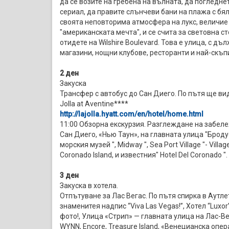
да се возите на гребена на вълната, да погледн
сериал, да правите слънчеви бани на плажа с бя
своята неповторима атмосфера на лукс, величие 
"американската мечта", и се счита за световна с
отидете на Wilshire Boulevard. Това е улица, с д
магазини, нощни клубове, ресторанти и най-скъп
2 ден
Закуска
Трансфер с автобус до Сан Диего. По пътя ще вид
Jolla at Aventine****
http
://
lajolla
.
hyatt
.
com
/
en
/
hotel
/
home
.
html
11:00 Обзорна екскурзия. Разглеждане на забеле
Сан Диего, «Нью Таун», на главната улица "Броду
морския музей ", Midway ", Sea Port Village "- Vill
Coronado Island, и известния" Hotel Del Coronado ".
3 ден
Закуска в хотела.
Отпътуване за Лас Вегас. По пътя спирка в Аутле
знаменитея надпис “Viva Las Vegas!”, Хотел “Luxo
фото!, Улица «Стрип» — главната улица на Лас-Ве
WYNN, Encore, Treasure Island, «Венецианска опер