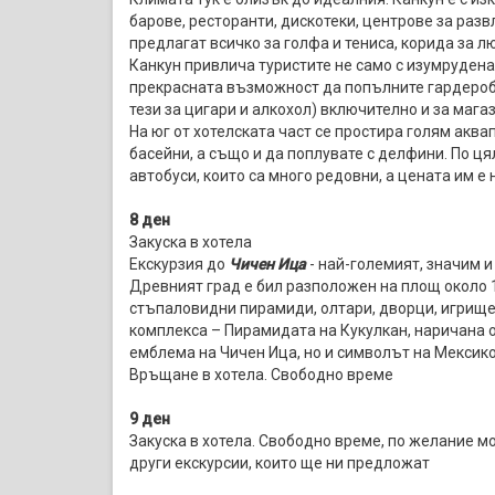
барове, ресторанти, дискотеки, центрове за развл
предлагат всичко за голфа и тениса, корида за л
Канкун привлича туристите не само с изумрудена
прекрасната възможност да попълните гардероба
тези за цигари и алкохол) включително и за маг
На юг от хотелската част се простира голям аква
басейни, а също и да поплувате с делфини. По ц
автобуси, които са много редовни, а цената им е н
8 ден
Закуска в хотела
Екскурзия до
Чичен Ица
- най-големият, значим и
Древният град е бил разположен на площ около 1
стъпаловидни пирамиди, олтари, дворци, игрище з
комплекса – Пирамидата на Кукулкан, наричана 
емблема на Чичен Ица, но и символът на Мексико
Връщане в хотела. Свободно време
9 ден
Закуска в хотела. Свободно време, по желание мо
други екскурсии, които ще ни предложат