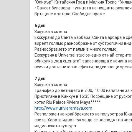
“Оливър”, Китайския Град и Малкия Токио • Уилш
• Сансет булевард – улицата на нощните развле
Връщане в хотела. Свободно време
6 ден
Закуска в хотела.
Екскурзия до Санта Барбара. Санта Барбара е ср
виреят голямо разнообразие от субтропични видо
Разнообразието от палми е много голямо.
Екскурзия в Universal studios-едно от най-стари
обиколка „зад сцената”, запознаваща с начина н
всички допълнителни ефекти, подсилващи зрели
7 ден
Закуска в хотела
Трансфер до летището в 7.00, 10:00 излитане за 
Пристигане в Канкун в 16:35 Посрещане от руско
хотел Riu Palace Riviera Maya*****
http://www.riurivieramaya.com
Разположен на крайбрежието на полуостров Юка
света. Хората идват тук за да се насладят на чи
индианската култура.
Климата тук е близък до идеалния. Канкун е с 