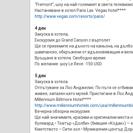
“Fremont”, шоу на най-големият в света телевизи
Настаняване в хотел Paris Las Vegas hotel****
http://www.vegas.com/resorts/paris/
4 ден
Закуска в хотела,
Екскурзия до Grand Canyon с въртолет.
Ще се приземите на дъното на каньона, на дълбоч
шампанско, обкръжени от вдъхновяващия и вели
Връщане в хотела. Свободно време
По желание: шоу Le Reve -150 USD
5 ден
Закуска в хотела.
Отпътуване за Лос Анджелис. По пътя се отбивам
живее, запазен като музей. Пристигане в Лос Ан
Millennium Biltmore Hotel****
http://www.millenniumhotels.com/usa/millenniumbi
Вечерна обзорна екскурзия.
Ще най-значимите, красиви и оригинални места н
булевард • Театър «Долби» (бившия «Кодак») — 
Кметството – Сити-хол • Музикалния център Дор