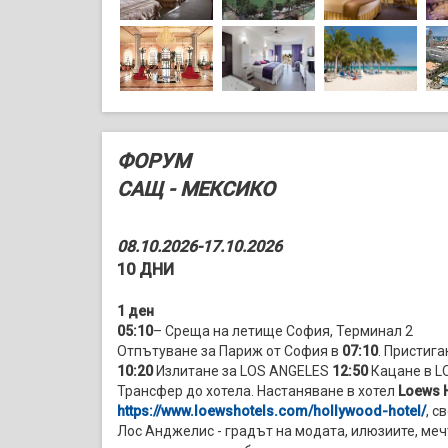
ФОРУМ
САЩ - МЕКСИКО
08.10.2026-17.10.2026
10 ДНИ
1 ден
05:10
– Среща на летище София, Терминал 2
Отпътуване за Париж от София в
07:10
. Пристиг
10:20
Излитане за LOS ANGELES
12:50
Кацане в L
Трансфер до хотела. Настаняване в хотел
Loews
https://www.loewshotels.com/hollywood-hotel/
, с
Лос Анджелис - градът на модата, илюзиите, ме