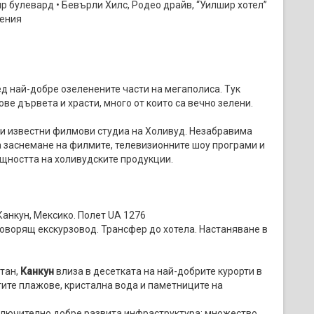
ир булевард • Бевърли Хилс, Родео драйв, “Уилшир хотел”
чения
ед най-добре озеленените части на мегаполиса. Тук
ве дървета и храсти, много от които са вечно зелени.
те и известни филмови студиа на Холивуд. Незабравима
а заснемане на филмите, телевизионните шоу програми и
щността на холивудските продукции.
Канкун, Мексико. Полет UA 1276
говорящ екскурзовод. Трансфер до хотела. Настаняване в
тан,
Канкун
влиза в десетката на най-добрите курорти в
стите плажове, кристална вода и паметниците на
изключително добре развита инфраструктура: множество