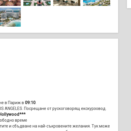
ане в Париж в
09:10
.
OS ANGELES. Посрещане от рускоговорящ екскурзовод.
Hollywood
***
вободно време
чтите и сбъдване на най-съкровените желания. Тук може