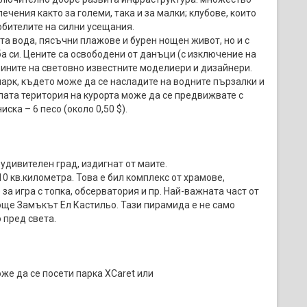
ечения както за големи, така и за малки; клубове, които
юбителите на силни усещания.
та вода, пясъчни плажове и бурен нощен живот, но и с
 си. Цените са освободени от данъци (с изключение на
азините на световно известните моделиери и дизайнери.
парк, където може да се насладите на водните пързалки и
ялата територия на курорта може да се предвижвате с
иска – 6 песо (около 0,50 $).
 удивителен град, издигнат от маите.
0 кв.километра. Това е бил комплекс от храмове,
а игра с топка, обсерватория и пр. Най-важната част от
още Замъкът Ел Кастильо. Тази пирамида е не само
 пред света.
же да се посети парка XCaret или