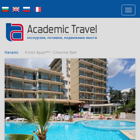
Начало
Хотел Арда*** - Слънчев бряг