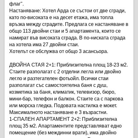
флаг".
Настаняване:
Хотел Арда се състои от две сгради,
като по-високата е на десет етажа, има топла
връзка между сградите. Предлага се настаняване в
общо 113 двойни стаи и 5 апартамента, които се
намират във високата сграда. В по-ниската сграда
на хотела има 27 двойни стаи.
Хотелът се обслужва от общо 3 асансьора.
ДВОЙНА СТАЯ 2+1
: Приблизителна площ 18-23 м
2
.
Стаите разполагат с 2 отделни легла или двойно
легло и разтегателен фотьойл. Всички стаи
разполагат със самостоятелна баня с душ,
козметика за баня, климатик, телевизор, бюро,
мини-бар, телефон и балкон. Стаите са с паркова
или морска гледка. Подовата настилка е мокет.
Максималното настаняване е 3 възрастни.
1-СПАЛЕН АПАРТАМЕНТ 2+2
: Приблизителна
площ 35 м
2
. Апартаментите представляват едно
помещение (без междинни врати), има двойно