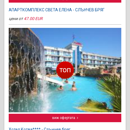
АПАРТКОМПЛЕКС СВЕТА ЕЛЕНА - СЛЪНЧЕВ БРЯГ
цени от
47.00 EUR
виж офертата
Хотел Котва**** - Слънчев бряг