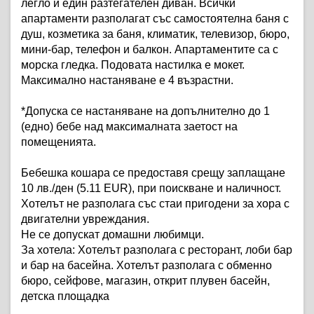
легло и един разтегателен диван. Всички
апартаменти разполагат със самостоятелна баня с
душ, козметика за баня, климатик, телевизор, бюро,
мини-бар, телефон и балкон. Апартаментите са с
морска гледка. Подовата настилка е мокет.
Максимално настаняване е 4 възрастни.
*Допуска се настаняване на допълнително до 1
(едно) бебе над максималната заетост на
помещенията.
Бебешка кошара се предоставя срещу заплащане
10 лв./ден (5.11 EUR), при поискване и наличност.
Хотелът не разполага със стаи пригодени за хора с
двигателни увреждания.
Не се допускат домашни любимци.
За хотела:
Хотелът разполага с ресторант, лоби бар
и бар на басейна. Хотелът разполага с обменно
бюро, сейфове, магазин, открит плувен басейн,
детска площадка