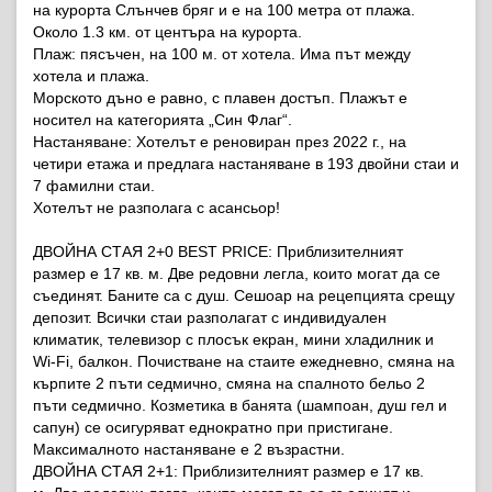
на курорта Слънчев бряг и е на 100 метра от плажа.
Около 1.3 км. от центъра на курорта.
Плаж: пясъчен, на 100 м. от хотела. Има път между
хотела и плажа.
Морското дъно е равно, с плавен достъп. Плажът е
носител на категорията „Син Флаг“.
Настаняване: Хотелът е реновиран през 2022 г., на
четири етажа и предлага настаняване в 193 двойни стаи и
7 фамилни стаи.
Хотелът не разполага с асансьор!
ДВОЙНА СТАЯ 2+0 BEST PRICE: Приблизителният
размер е 17 кв. м. Две редовни легла, които могат да се
съединят. Баните са с душ. Сешоар на рецепцията срещу
депозит. Всички стаи разполагат с индивидуален
климатик, телевизор с плосък екран, мини хладилник и
Wi-Fi, балкон. Почистване на стаите ежедневно, смяна на
кърпите 2 пъти седмично, смяна на спалното бельо 2
пъти седмично. Козметика в банята (шампоан, душ гел и
сапун) се осигуряват еднократно при пристигане.
Максималното настаняване е 2 възрастни.
ДВОЙНА СТАЯ 2+1: Приблизителният размер е 17 кв.