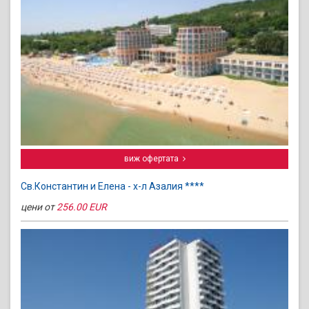
виж офертата
Св.Константин и Елена - х-л Азалия ****
цени от
256.00 EUR