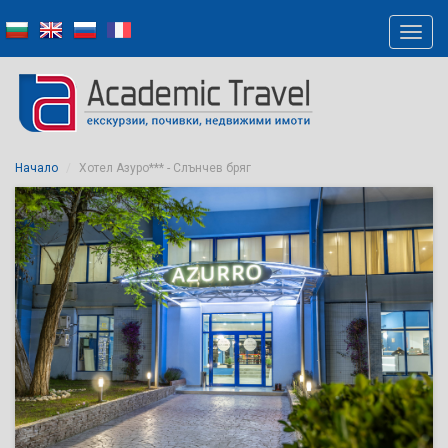
Начало
Хотел Азуро*** - Слънчев бряг