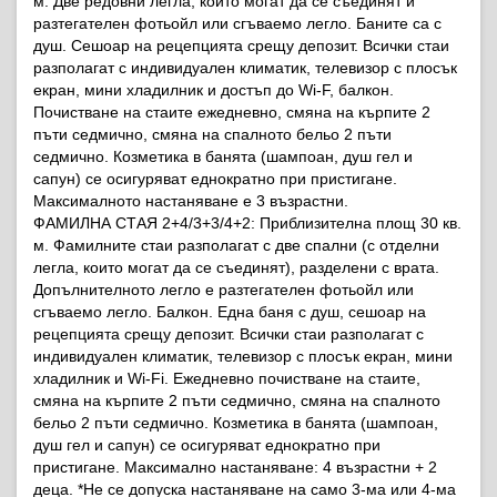
м. Две редовни легла, които могат да се съединят и
разтегателен фотьойл или сгъваемо легло. Баните са с
душ. Сешоар на рецепцията срещу депозит. Всички стаи
разполагат с индивидуален климатик, телевизор с плосък
екран, мини хладилник и достъп до Wi-F, балкон.
Почистване на стаите ежедневно, смяна на кърпите 2
пъти седмично, смяна на спалното бельо 2 пъти
седмично. Козметика в банята (шампоан, душ гел и
сапун) се осигуряват еднократно при пристигане.
Максималното настаняване е 3 възрастни.
ФАМИЛНА СТАЯ 2+4/3+3/4+2: Приблизителна площ 30 кв.
м. Фамилните стаи разполагат с две спални (с отделни
легла, които могат да се съединят), разделени с врата.
Допълнителното легло е разтегателен фотьойл или
сгъваемо легло. Балкон. Една баня с душ, сешоар на
рецепцията срещу депозит. Всички стаи разполагат с
индивидуален климатик, телевизор с плосък екран, мини
хладилник и Wi-Fi. Ежедневно почистване на стаите,
смяна на кърпите 2 пъти седмично, смяна на спалното
бельо 2 пъти седмично. Козметика в банята (шампоан,
душ гел и сапун) се осигуряват еднократно при
пристигане. Максимално настаняване: 4 възрастни + 2
деца. *Не се допуска настаняване на само 3-ма или 4-ма