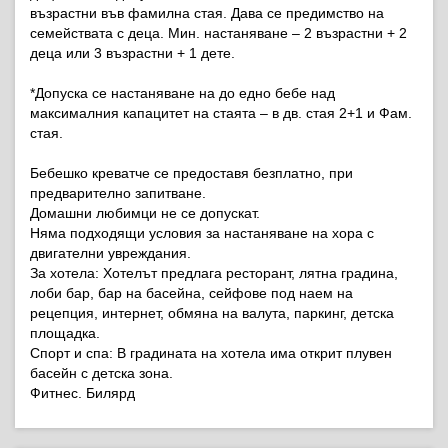
възрастни във фамилна стая. Дава се предимство на
семействата с деца. Мин. настаняване – 2 възрастни + 2
деца или 3 възрастни + 1 дете.
*Допуска се настаняване на до едно бебе над
максималния капацитет на стаята – в дв. стая 2+1 и Фам.
стая.
Бебешко креватче се предоставя безплатно, при
предварително запитване.
Домашни любимци не се допускат.
Няма подходящи условия за настаняване на хора с
двигателни увреждания.
За хотела: Хотелът предлага ресторант, лятна градина,
лоби бар, бар на басейна, сейфове под наем на
рецепция, интернет, обмяна на валута, паркинг, детска
площадка.
Спорт и спа: В градината на хотела има открит плувен
басейн с детска зона.
Фитнес. Билярд