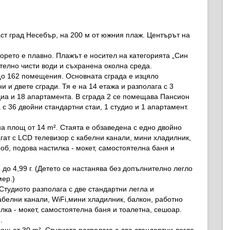
ст град Несебър, на 200 м от южния плаж. Центърът на
орето е плавно. Плажът е носител на категорията „Син
ително чисти води и съхранена околна среда.
що 162 помещения. Основната сграда е изцяло
ни и двете сгради. Тя е на 14 етажа и разполага с 3
диа и 18 апартамента. В сграда 2 се помещава Пансион
с 36 двойни стандартни стаи, 1 студио и 1 апартамент.
на площ от 14 m². Стаята е обзаведена с едно двойно
ат с LCD телевизор с кабелни канали, мини хладилник,
об, подова настилка - мокет, самостоятелна баня и
до 4,99 г. (Детето се настанява без допълнително легло
мер.)
Студиото разполага с две стандартни легла и
абелни канали, WiFi,мини хладилник, балкон, работно
лка - мокет, самостоятелна баня и тоалетна, сешоар.
.