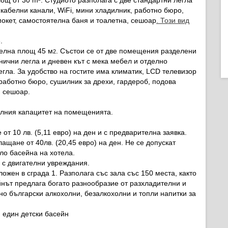
щ от 30 m². Студиото разполага с две стандартни легла
 кабелни канали, WiFi, мини хладилник, работно бюро,
мокет, самостоятелна баня и тоалетна, сешоар
. Този вид
.
елна площ 45 м
. Състои се от две помещения разделени
2
нични легла и дневен кът с мека мебел и отделно
гла. За удобство на гостите има климатик, LCD телевизор
 работно бюро, сушилник за дрехи, гардероб, подова
, сешоар.
алния капацитет на помещенията.
т 10 лв. (5,11 евро) на ден и с предварителна заявка.
щане от 40лв. (20,45 евро) на ден. Не се допускат
ло басейна на хотела.
 с двигателни увреждания.
ожен в сграда 1. Разполага със зала със 150 места, както
йнът предлага богато разнообразие от разхладителни и
но български алкохолни, безалкохолни и топли напитки за
 един детски басейн