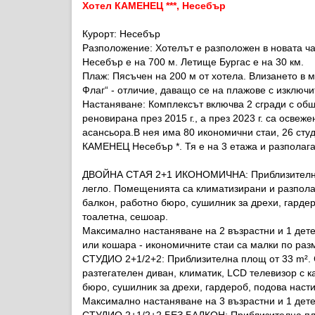
Хотел КАМЕНЕЦ ***, Несебър
Курорт:
Несебър
Разположение:
Хотелът е разположен в новата ча
Несебър е на 700 м. Летище Бургас е на 30 км.
Плаж:
Пясъчен на 200 м от хотела. Влизането в м
Флаг“ - отличие, даващо се на плажове с изключ
Настаняване:
Комплексът включва 2 сгради с об
реновирана през 2015 г., а през 2023 г. са освеже
асансьора.В нея има 80 икономични стаи, 26 сту
КАМЕНЕЦ Несебър *. Тя е на 3 етажа и разполага 
ДВОЙНА СТАЯ 2+1 ИКОНОМИЧНА
: Приблизител
легло. Помещенията са климатизирани и разполаг
балкон, работно бюро, сушилник за дрехи, гардер
тоалетна, сешоар.
Максимално настаняване на 2 възрастни и 1 дете 
или кошара - икономичните стаи са малки по раз
СТУДИО 2+1/2+2:
Приблизителна площ от 33 m². 
разтегателен диван, климатик, LCD телевизор с к
бюро, сушилник за дрехи, гардероб, подова насти
Максимално настаняване на 3 възрастни и 1 дете