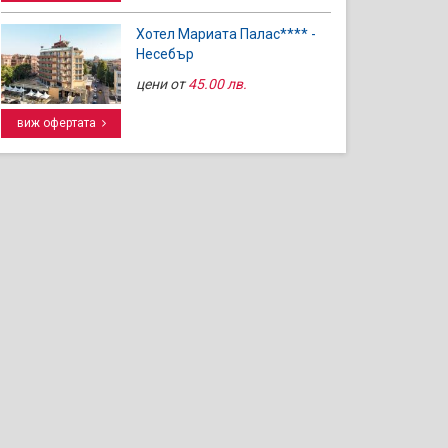
Хотел Мариата Палас**** -
Несебър
цени от
45.00 лв.
виж офертата