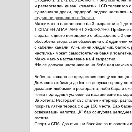
СТУДИО 2+1/2+2 БЕЗ БАЛКОН:
Приблизителна пло
и разтегателен диван, климатик, LCD телевизор с
сушилник за дрехи, гардероб, подова настилка - 
студиа не разполагат с балкон.
Максимално настаняване на 3 възрастни и 1 дете
1-СПАЛЕН АПАРТАМЕНТ 2+3/3+2/4+0:
Приблизит
с врата- едното помещение е обзаведено с 2 еди
обособена втора стая обзаведена с 2 единични ле
с кабелни канали, WiFi, мини хладилник, балкон,
настилка - мокет, самостоятелна баня и тоалетна
Максимално настаняване на 4 възрастни.
*Не се допуска настаняване на бебе над максим
Бебешка кошара се предоставя срещу заплащане о
Домашни любимци до 5кг. се допускат срещу допла
домашни любимци в ресторанта, лоби бара и око
Няма подгодящи условия за настаняване на хора
За хотела:
Ресторант със стилен интериор, разпол
покрита лятна тераса с още 150 места. Бар басе
освежаващи напитки. „К“ бар осигурява целоднев
гостите.
Спорт и СПА:
Два външни басейна за възрастни и