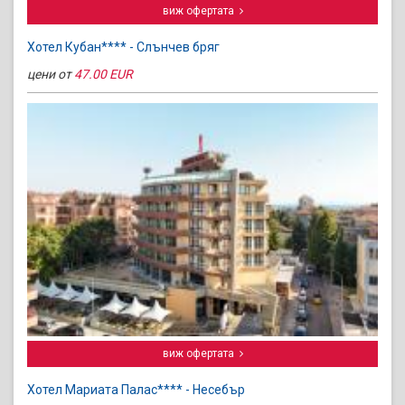
виж офертата
Хотел Кубан**** - Слънчев бряг
цени от
47.00 EUR
виж офертата
Хотел Мариата Палас**** - Несебър