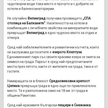
чудотворни води това място е прочуто и с добрите си
хотели и балнеосанаториуми.
Не случайно
Велинград
получава прозвището
„СПА
столица на Балканите“
. Наситеността на хотели в
комбинация с лечебните свойства на минералните води
превръщат
Велинград
в едно чудесно място за отдих и
отмора.
Сред най-забележителните и романтични кътчета, които
си заслужава да посетите е
езерото Клептуза
.
Едноименният парк със своите красиви езера се смята за
символ на града. Паркът е сред най-предпочитаните
места през лятото, както от жителите на града, така и от
гостите.
Намиращата се в близост
Средновековна крепост
Цепина
превръща града в едно още по-привлекателно
място. Тя е разположена само на 18 км. от града в
община Ракитово.
Сред най-красивите български
пещери е Снежанка
.