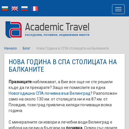
Начало
Блог
Нова Година в СПА столицата на Балканите
НОВА ГОДИНА В СПА СТОЛИЦАТА НА
БАЛКАНИТЕ
Празниците
наближават, а Вие все още не сте решили
къде да ги прекарате? Защо не помислите за една
Новогодишна СПА почивка във Велинград
? Разположен
само на около 130 км. от столицата ни и на 87 км. от
Пловдив, този град привлича хиляди почиващи всяка
година.
С минералните си извори и лечебни води Велинград е
избора на редица българи за
почивка
. Освен със своите