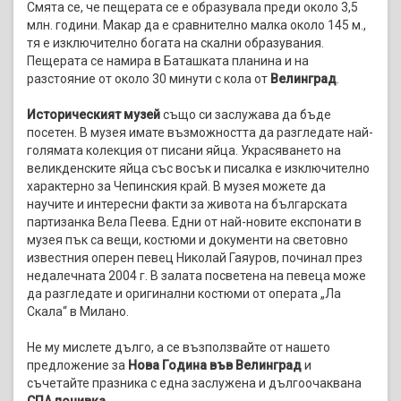
Смята се, че пещерата се е образувала преди около 3,5
млн. години. Макар да е сравнително малка около 145 м.,
тя е изключително богата на скални образувания.
Пещерата се намира в Баташката планина и на
разстояние от около 30 минути с кола от
Велинград
.
Историческият музей
също си заслужава да бъде
посетен. В музея имате възможността да разгледате най-
голямата колекция от писани яйца. Украсяването на
великденските яйца със восък и писалка е изключително
характерно за Чепинския край. В музея можете да
научите и интересни факти за живота на българската
партизанка Вела Пеева. Едни от най-новите експонати в
музея пък са вещи, костюми и документи на световно
известния оперен певец Николай Гаяуров, починал през
недалечната 2004 г. В залата посветена на певеца може
да разгледате и оригинални костюми от операта „Ла
Скала“ в Милано.
Не му мислете дълго, а се възползвайте от нашето
предложение за
Нова Година във Велинград
и
съчетайте празника с една заслужена и дългоочаквана