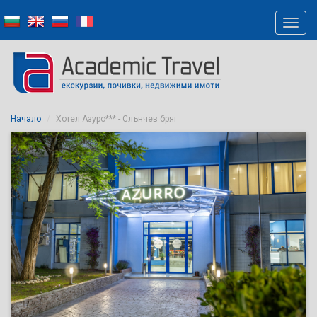
Начало
Хотел Азуро*** - Слънчев бряг