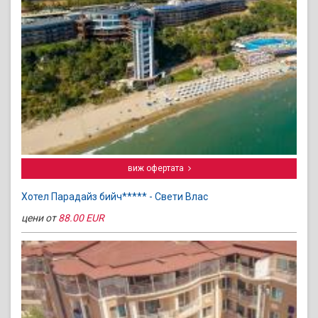
виж офертата
Хотел Парадайз бийч***** - Свети Влас
цени от
88.00 EUR