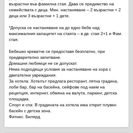
възрастни във фамилна стая. Дава се предимство на
семействата с деца. Мин. настаняване – 2 възрастни + 2
деца или 3 възрастни + 1 дете.
*Допуска се настаняване на до едно бебе над
максималния капацитет на стаята – в дв. стая 2+1 и Фам.
стая.
Бебешко креватче се предоставя безплатно, при
предварително запитване.
Домашни любимци не се допускат.
Няма подходящи условия за настаняване на хора с
двигателни увреждания.
За хотела: Хотелът предлага ресторант, лятна градина,
лоби бар, бар на басейна, сейфове под наем на
рецепция, интернет, обмяна на валута, паркинг, детска
площадка.
Спорт и спа: В градината на хотела има открит плувен
басейн с детска зона.
Фитнес. Билярд