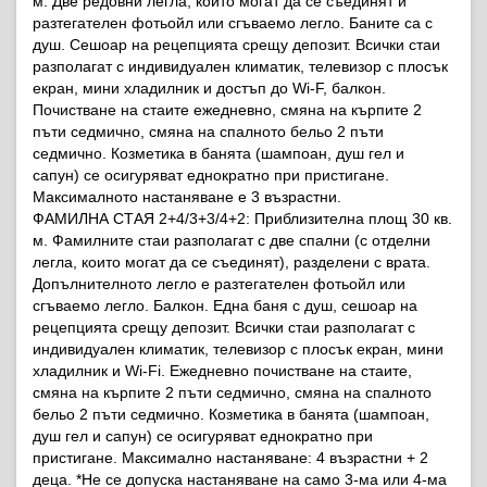
м. Две редовни легла, които могат да се съединят и
разтегателен фотьойл или сгъваемо легло. Баните са с
душ. Сешоар на рецепцията срещу депозит. Всички стаи
разполагат с индивидуален климатик, телевизор с плосък
екран, мини хладилник и достъп до Wi-F, балкон.
Почистване на стаите ежедневно, смяна на кърпите 2
пъти седмично, смяна на спалното бельо 2 пъти
седмично. Козметика в банята (шампоан, душ гел и
сапун) се осигуряват еднократно при пристигане.
Максималното настаняване е 3 възрастни.
ФАМИЛНА СТАЯ 2+4/3+3/4+2: Приблизителна площ 30 кв.
м. Фамилните стаи разполагат с две спални (с отделни
легла, които могат да се съединят), разделени с врата.
Допълнителното легло е разтегателен фотьойл или
сгъваемо легло. Балкон. Една баня с душ, сешоар на
рецепцията срещу депозит. Всички стаи разполагат с
индивидуален климатик, телевизор с плосък екран, мини
хладилник и Wi-Fi. Ежедневно почистване на стаите,
смяна на кърпите 2 пъти седмично, смяна на спалното
бельо 2 пъти седмично. Козметика в банята (шампоан,
душ гел и сапун) се осигуряват еднократно при
пристигане. Максимално настаняване: 4 възрастни + 2
деца. *Не се допуска настаняване на само 3-ма или 4-ма