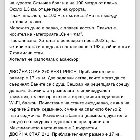
на курорта Слънчев бряг и е на 100 метра от плажа.
Около 1.3 км. от центъра на курорта.
Плаж: пясъчен, на 100 м. от хотела. Има път между
хотела и плажа.
Морското дъно е равно, с плавен достъп. Плажът е
носител на категорията „Син Флаг“.
Настаняване: Хотелът е реновиран през 2022 г., на
четири етажа и предлага настаняване в 193 двойни стаи и
7 фамилни стаи.
Хотелът не разполага с асансьор!
ДВОЙНА СТАЯ 2+0 BEST PRICE: Приблизителният
размер е 17 кв. м. Две редовни легла, които могат да се
съединят. Баните са с душ. Сешоар на рецепцията срещу
депозит. Всички стаи разполагат с индивидуален
климатик, телевизор с плосък екран, мини хладилник и
Wi-Fi, балкон. Почистване на стаите ежедневно, смяна на
кърпите 2 пъти седмично, смяна на спалното бельо 2
пъти седмично. Козметика в банята (шампоан, душ гел и
сапун) се осигуряват еднократно при пристигане.
Максималното настаняване е 2 възрастни.
ДВОЙНА СТАЯ 2+1: Приблизителният размер е 17 кв.