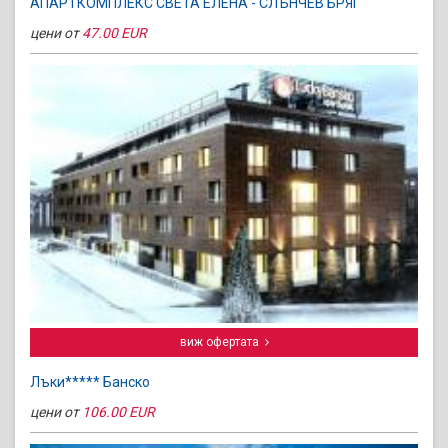
АПАРТКОМПЛЕКС СВЕТА ЕЛЕНА - СЛЪНЧЕВ БРЯГ
цени от
47.00 EUR
виж офертата
Лъки***** Банско
цени от
106.00 EUR