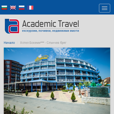
Начало
Хотел Бохеми*** - Слънчев бряг