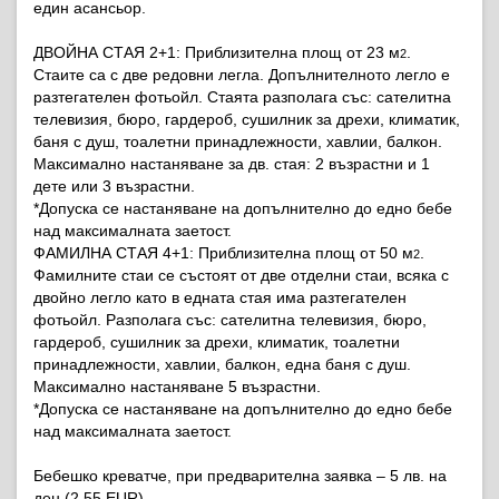
един асансьор.
ДВОЙНА СТАЯ 2+1:
Приблизителна площ от 23 м
.
2
Стаите са с две редовни легла. Допълнителното легло е
разтегателен фотьойл. Стаята разполага със: сателитна
телевизия, бюро, гардероб, сушилник за дрехи, климатик,
баня с душ, тоалетни принадлежности, хавлии, балкон.
Максимално настаняване за дв. стая: 2 възрастни и 1
дете или 3 възрастни.
*Допуска се настаняване на допълнително до едно бебе
над максималната заетост.
ФАМИЛНА СТАЯ 4+1:
Приблизителна площ от 50 м
.
2
Фамилните стаи се състоят от две отделни стаи, всяка с
двойно легло като в едната стая има разтегателен
фотьойл. Разполага със: сателитна телевизия, бюро,
гардероб, сушилник за дрехи, климатик, тоалетни
принадлежности, хавлии, балкон, една баня с душ.
Максимално настаняване 5 възрастни.
*Допуска се настаняване на допълнително до едно бебе
над максималната заетост.
Бебешко креватче, при предварителна заявка – 5 лв. на
ден (2.55 EUR).