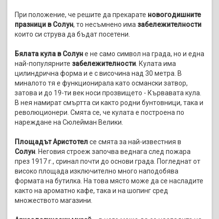
При положение, че решите да прекарате
новогодишните
празници в Солун
, то несъмнено има
забележителности
които си струва да бъдат посетени.
Бялата кула в Солун
е не само символ на града, но и една
най-популярните
забележителности
. Кулата има
цилиндрична форма и е с височина над 30 метра. В
миналото тя е функционирала като османски затвор,
затова и до 19-ти век носи прозвището - Кървавата кула.
В нея намират смъртта си както родни бунтовници, така и
революционери. Смята се, че кулата е построена по
нареждане на Сюлейман Велики.
Площадът Аристотел
се смята за най-известния в
Солун
. Неговия строеж започва веднага след пожара
през 1917 г., сринал почти до основи града. Погледнат от
високо площада изключително много наподобява
формата на бутилка. На това място може да се насладите
както на ароматно кафе, така и на шопинг сред
множеството магазини.