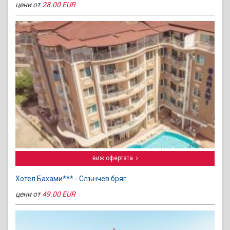
цени от
28.00 EUR
виж офертата
Хотел Бахами*** - Слънчев бряг
цени от
49.00 EUR