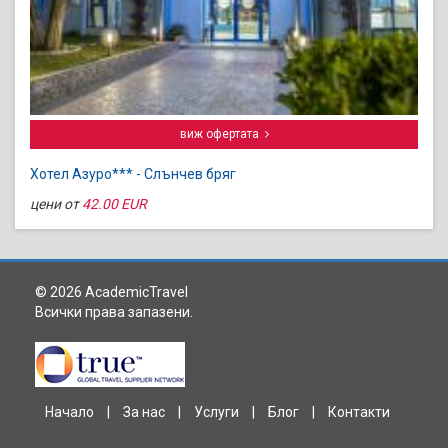
виж офертата
Хотел Азуро*** - Слънчев бряг
цени от
42.00 EUR
© 2026 AcademicTravel
Всички права запазени.
Начало
|
За нас
|
Услуги
|
Блог
|
Контакти