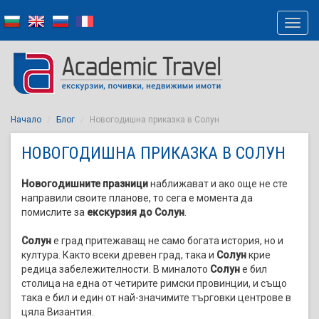
Начало
Блог
Новогодишна приказка в Солун
НОВОГОДИШНА ПРИКАЗКА В СОЛУН
Новогодишните празници
наближават и ако още не сте
направили своите планове, то сега е момента да
помислите за
екскурзия до Солун
.
Солун
е град притежаващ не само богата история, но и
култура. Както всеки древен град, така и
Солун
крие
редица забележителности. В миналото
Солун
е бил
столица на една от четирите римски провинции, и също
така е бил и един от най-значимите търговки центрове в
цяла Византия.