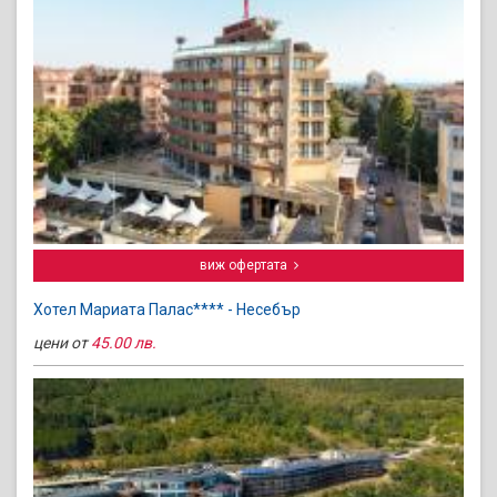
виж офертата
Хотел Мариата Палас**** - Несебър
цени от
45.00 лв.