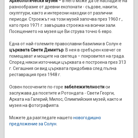
Археологически музей
– в него може да се насладите на
разнообразие от древни експонати - съдове, накити,
скулптури, както и интересни находки от различни
периоди. Строежът на този музей започва през 1960 г.,
като през 1971 г. завършва строежа на всички зали.
Посещението на музея ще Ви струва точно 6 евро.
Една от най-големите православни базилики в Солун е
църквата Свети Димитър
. В нея в сребърен ковчег се
помещават и мощите на светеца – покровител на града.
Според някои източници църквата е построена през 313
г. Сегашния си вид църквата придобива след пълна
реставрация през 1948 г.
Освен посочените по-горе
забележителности
си
заслужава да посетите и Ротондата - Свети Георги,
Арката на Галерий, Милос, Олимпийския музей, както и
музея на фотографията.
Можете да разгледате нашето
новогодишно
предложение за Солун
.