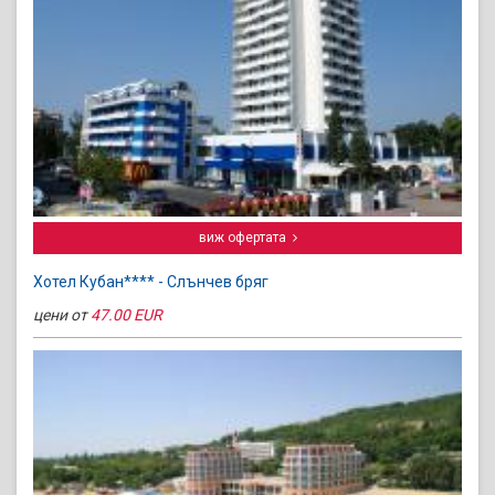
виж офертата
Хотел Кубан**** - Слънчев бряг
цени от
47.00 EUR