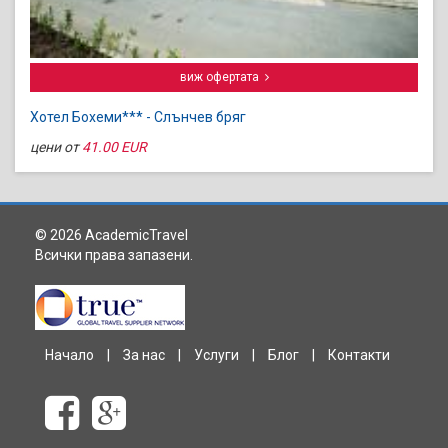
виж офертата
Хотел Бохеми*** - Слънчев бряг
цени от
41.00 EUR
© 2026 AcademicTravel
Всички права запазени.
Начало
|
За нас
|
Услуги
|
Блог
|
Контакти