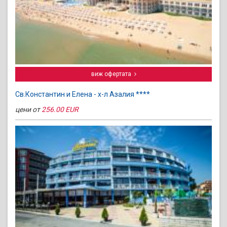
виж офертата
Св.Константин и Елена - х-л Азалия ****
цени от
256.00 EUR